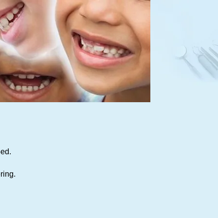
oed.
ring.