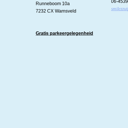
06-453
Runneboom 10a
smilezz
7232 CX Warnsveld
Gratis parkeergelegenheid